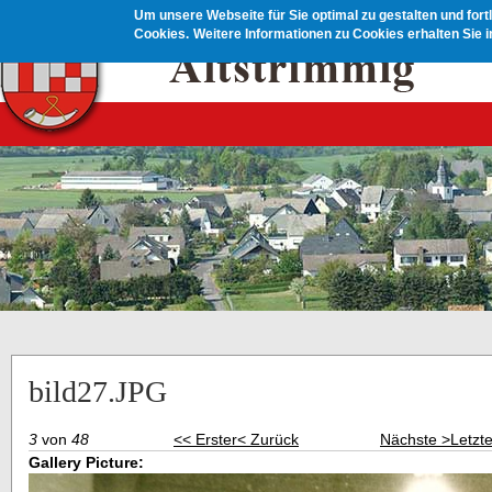
Direkt zum Inhalt
Um unsere Webseite für Sie optimal zu gestalten und for
Cookies.
Weitere Informationen zu Cookies erhalten Sie 
bild27.JPG
3
von
48
<< Erster
< Zurück
Nächste >
Letzt
Gallery Picture: