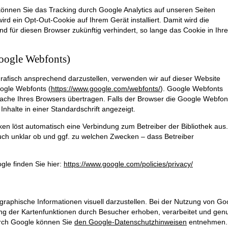
können Sie das Tracking durch Google Analytics auf unseren Seiten
wird ein Opt-Out-Cookie auf Ihrem Gerät installiert. Damit wird die
nd für diesen Browser zukünftig verhindert, so lange das Cookie in Ihr
oogle Webfonts)
rafisch ansprechend darzustellen, verwenden wir auf dieser Website
oogle Webfonts (
https://www.google.com/webfonts/
). Google Webfonts
che Ihres Browsers übertragen. Falls der Browser die Google Webfon
 Inhalte in einer Standardschrift angezeigt.
heken löst automatisch eine Verbindung zum Betreiber der Bibliothek aus.
 auch unklar ob und ggf. zu welchen Zwecken – dass Betreiber
gle finden Sie hier:
https://www.google.com/policies/privacy/
aphische Informationen visuell darzustellen. Bei der Nutzung von Go
 der Kartenfunktionen durch Besucher erhoben, verarbeitet und genu
urch Google können Sie
den Google-Datenschutzhinweisen
entnehmen.