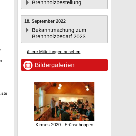
Brennholzbestellung
18. September 2022
Bekanntmachung zum
Brennholzbedarf 2023
,
ältere Mitteilungen ansehen
en
Bildergalerien
iste
nztage
Kirmes 2020 - Frühschoppen
Kirmes 2020 - Aufs
Kirmesba