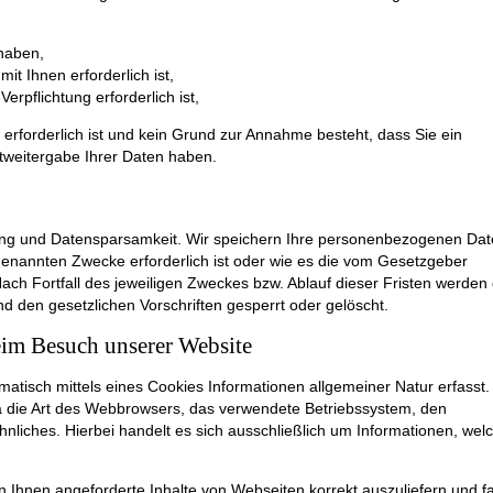
 haben,
it Ihnen erforderlich ist,
Verpflichtung erforderlich ist,
 erforderlich ist und kein Grund zur Annahme besteht, dass Sie ein
tweitergabe Ihrer Daten haben.
ung und Datensparsamkeit. Wir speichern Ihre personenbezogenen Da
 genannten Zwecke erforderlich ist oder wie es die vom Gesetzgeber
ach Fortfall des jeweiligen Zweckes bzw. Ablauf dieser Fristen werden 
den gesetzlichen Vorschriften gesperrt oder gelöscht.
eim Besuch unserer Website
atisch mittels eines Cookies Informationen allgemeiner Natur erfasst.
wa die Art des Webbrowsers, das verwendete Betriebssystem, den
liches. Hierbei handelt es sich ausschließlich um Informationen, wel
 Ihnen angeforderte Inhalte von Webseiten korrekt auszuliefern und fa