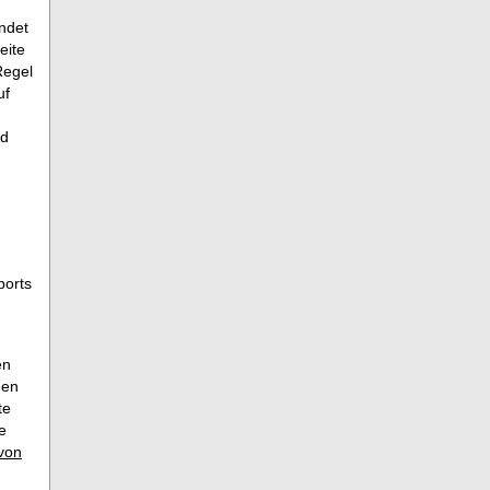
ndet
eite
Regel
uf
rd
ports
en
den
te
e
von