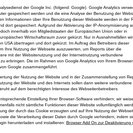
alysedienst der Google Inc. (folgend: Google). Google Analytics verwe
puter gespeichert werden und die eine Analyse der Benutzung der Webs
en Informationen über Ihre Benutzung dieser Webseite werden in der 
d dort gespeichert. Aufgrund der Aktivierung der IP-Anonymisierung a
edoch innerhalb von Mitgliedstaaten der Europäischen Union oder in
ropäischen Wirtschaftsraum zuvor gekürzt. Nur in Ausnahmefällen wi
en USA übertragen und dort gekürzt. Im Auftrag des Betreibers dieser
um Ihre Nutzung der Webseite auszuwerten, um Reports über die
ere mit der Websitenutzung und der Internetnutzung verbundene
zu erbringen. Die im Rahmen von Google Analytics von Ihrem Browser
en von Google zusammengeführt.
wertung der Nutzung der Website und in der Zusammenstellung von Re
Nutzung der Website und des Internets sollen dann weitere verbundene
beruht auf dem berechtigten Interesse des Webseitenbetreibers.
ntsprechende Einstellung Ihrer Browser-Software verhindern; wir weis
enenfalls nicht sämtliche Funktionen dieser Website vollumfänglich wer
sung der durch das Cookie erzeugten und auf Ihre Nutzung der Websei
sowie die Verarbeitung dieser Daten durch Google verhindern, indem si
gin herunterladen und installieren:
Browser Add On zur Deaktivierung 