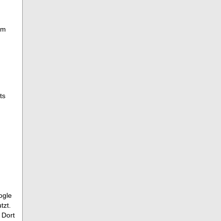
em
ts
ogle
tzt.
 Dort