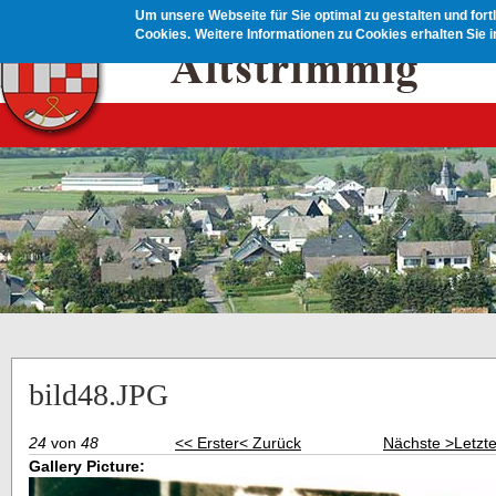
Direkt zum Inhalt
Um unsere Webseite für Sie optimal zu gestalten und for
Cookies.
Weitere Informationen zu Cookies erhalten Sie 
bild48.JPG
24
von
48
<< Erster
< Zurück
Nächste >
Letzt
Gallery Picture: