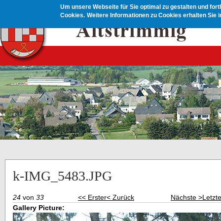
Direkt zum Inhalt
Um unsere Webseite für Sie optimal zu gestalten und for
Cookies.
Weitere Informationen zu Cookies erhalten Sie 
k-IMG_5483.JPG
24
von
33
<< Erster
< Zurück
Nächste >
Letzt
Gallery Picture: