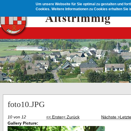
Direkt zum Inhalt
Um unsere Webseite für Sie optimal zu gestalten und for
Cookies.
Weitere Informationen zu Cookies erhalten Sie 
foto10.JPG
10
von
12
<< Erster
< Zurück
Nächste >
Letzt
Gallery Picture: