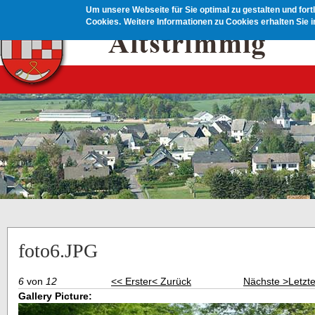
Direkt zum Inhalt
Um unsere Webseite für Sie optimal zu gestalten und for
Cookies.
Weitere Informationen zu Cookies erhalten Sie 
foto6.JPG
6
von
12
<< Erster
< Zurück
Nächste >
Letzt
Gallery Picture: