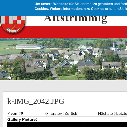
Direkt zum Inhalt
Um unsere Webseite für Sie optimal zu gestalten und for
Cookies.
Weitere Informationen zu Cookies erhalten Sie 
k-IMG_2042.JPG
7
von
49
<< Erster
< Zurück
Nächste >
Letzt
Gallery Picture: