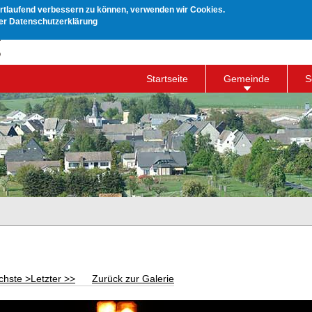
ortlaufend verbessern zu können, verwenden wir Cookies.
rer Datenschutzerklärung
Startseite
Gemeinde
S
chste >
Letzter >>
Zurück zur Galerie