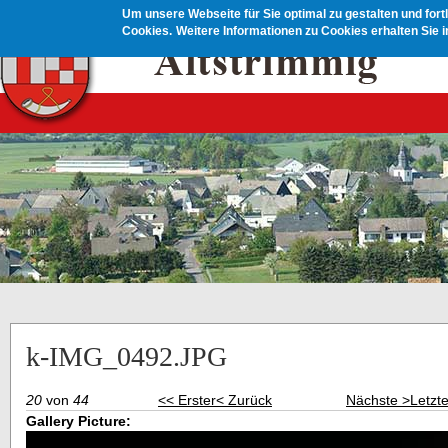
Direkt zum Inhalt
Um unsere Webseite für Sie optimal zu gestalten und for
Cookies.
Weitere Informationen zu Cookies erhalten Sie 
k-IMG_0492.JPG
20
von
44
<< Erster
< Zurück
Nächste >
Letzt
Gallery Picture: