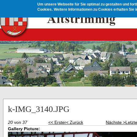
Direkt zum Inhalt
Um unsere Webseite für Sie optimal zu gestalten und for
Cookies.
Weitere Informationen zu Cookies erhalten Sie 
k-IMG_3140.JPG
20
von
37
<< Erster
< Zurück
Nächste >
Letzt
Gallery Picture: