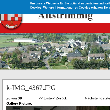
Direkt zum Inhalt
Um unsere Webseite für Sie optimal zu gestalten und for
Cookies.
Weitere Informationen zu Cookies erhalten Sie 
k-IMG_4367.JPG
26
von
39
<< Erster
< Zurück
Nächste >
Letzt
Gallery Picture: