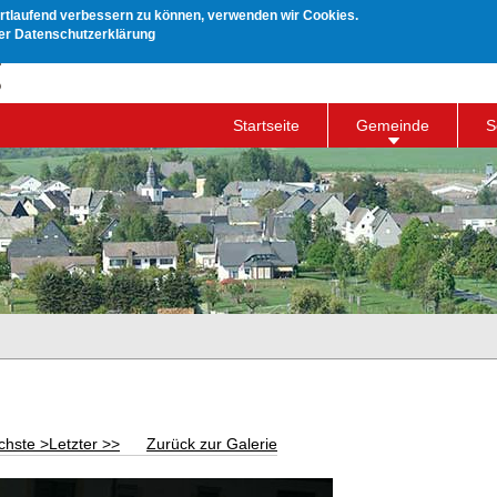
ortlaufend verbessern zu können, verwenden wir Cookies.
rer Datenschutzerklärung
Startseite
Gemeinde
S
chste >
Letzter >>
Zurück zur Galerie