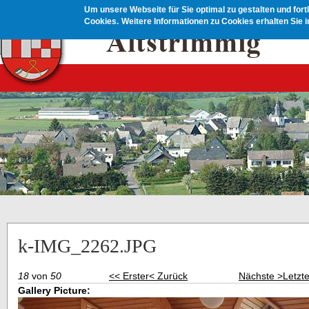
Direkt zum Inhalt
Um unsere Webseite für Sie optimal zu gestalten und for
Cookies.
Weitere Informationen zu Cookies erhalten Sie 
k-IMG_2262.JPG
18
von
50
<< Erster
< Zurück
Nächste >
Letzt
Gallery Picture: