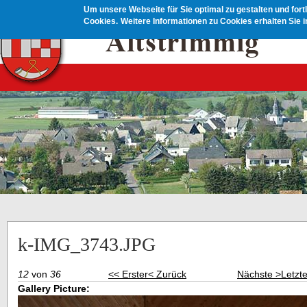
Direkt zum Inhalt
Um unsere Webseite für Sie optimal zu gestalten und for
Cookies.
Weitere Informationen zu Cookies erhalten Sie 
k-IMG_3743.JPG
12
von
36
<< Erster
< Zurück
Nächste >
Letzt
Gallery Picture: