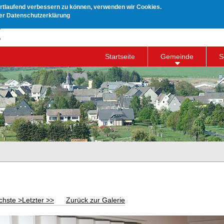
ortlaufend verbessern zu können, verwenden wir Cookies.
rer Datenschutzerklärung
Startseite
Gemeinde
S
chste >
Letzter >>
Zurück zur Galerie