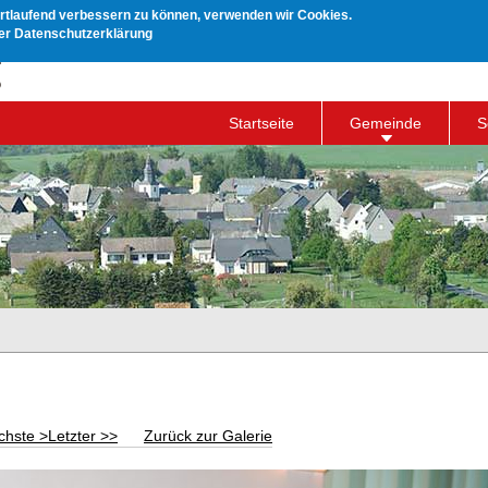
ortlaufend verbessern zu können, verwenden wir Cookies.
rer Datenschutzerklärung
Startseite
Gemeinde
S
chste >
Letzter >>
Zurück zur Galerie