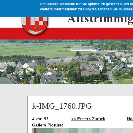
Direkt zum Inhalt
Um unsere Webseite für Sie optimal zu gestalten und f
Weitere Informationen zu Cookies erhalten Sie in unse
k-IMG_1760.JPG
4
von
83
<< Erster
< Zurück
Nä
Gallery Picture: