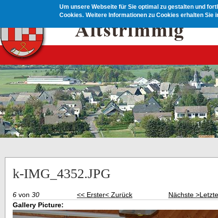
Direkt zum Inhalt
Um unsere Webseite für Sie optimal zu gestalten und for
Cookies.
Weitere Informationen zu Cookies erhalten Sie 
k-IMG_4352.JPG
6
von
30
<< Erster
< Zurück
Nächste >
Letzt
Gallery Picture: