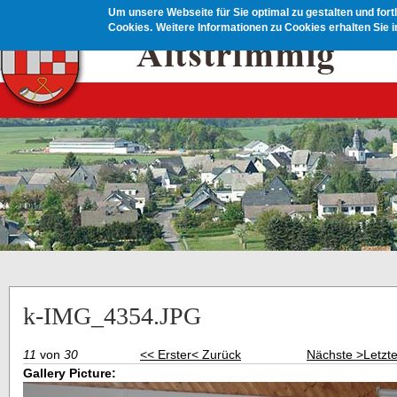
Direkt zum Inhalt
Um unsere Webseite für Sie optimal zu gestalten und for
Cookies.
Weitere Informationen zu Cookies erhalten Sie 
k-IMG_4354.JPG
11
von
30
<< Erster
< Zurück
Nächste >
Letzt
Gallery Picture: