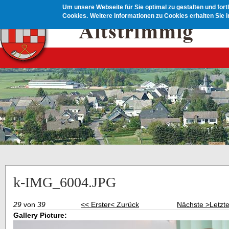
Direkt zum Inhalt
Um unsere Webseite für Sie optimal zu gestalten und for
Cookies.
Weitere Informationen zu Cookies erhalten Sie 
k-IMG_6004.JPG
29
von
39
<< Erster
< Zurück
Nächste >
Letzt
Gallery Picture: