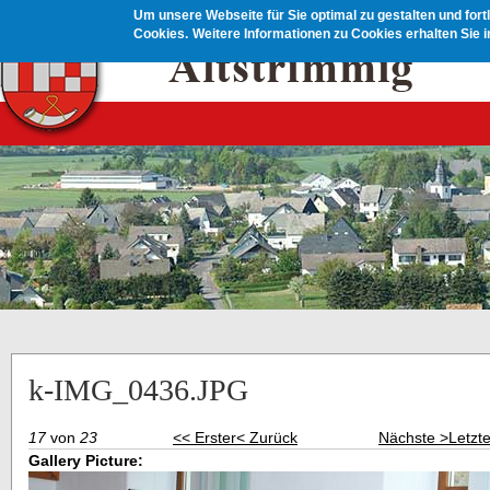
Direkt zum Inhalt
Um unsere Webseite für Sie optimal zu gestalten und for
Cookies.
Weitere Informationen zu Cookies erhalten Sie 
k-IMG_0436.JPG
17
von
23
<< Erster
< Zurück
Nächste >
Letzt
Gallery Picture: