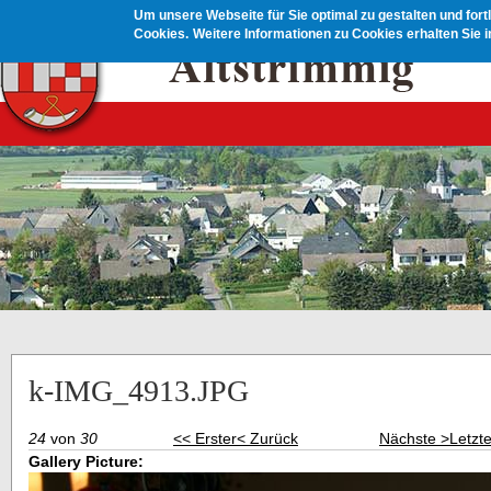
Direkt zum Inhalt
Um unsere Webseite für Sie optimal zu gestalten und for
Cookies.
Weitere Informationen zu Cookies erhalten Sie 
k-IMG_4913.JPG
24
von
30
<< Erster
< Zurück
Nächste >
Letzt
Gallery Picture: