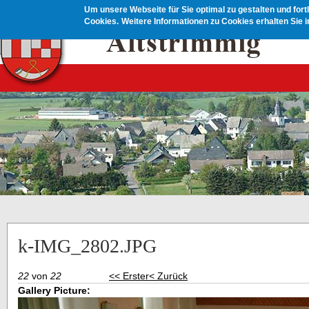
Direkt zum Inhalt
Um unsere Webseite für Sie optimal zu gestalten und for
Cookies.
Weitere Informationen zu Cookies erhalten Sie 
k-IMG_2802.JPG
22
von
22
<< Erster
< Zurück
Gallery Picture: