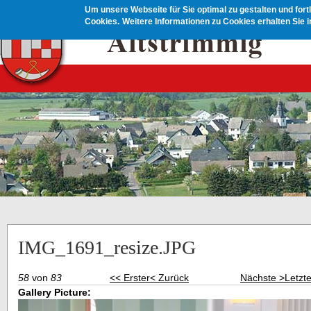
Direkt zum Inhalt
Um unsere Webseite für Sie optimal zu gestalten und for
Cookies.
Weitere Informationen zu Cookies erhalten Sie 
IMG_1691_resize.JPG
58
von
83
<< Erster
< Zurück
Nächste >
Letzt
Gallery Picture: