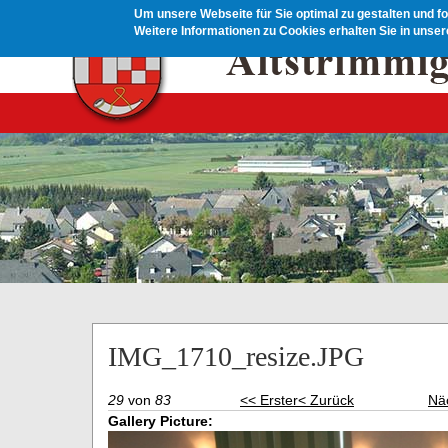
Direkt zum Inhalt
Um unsere Webseite für Sie optimal zu gestalten und f
Weitere Informationen zu Cookies erhalten Sie in unse
IMG_1710_resize.JPG
29
von
83
<< Erster
< Zurück
Nä
Gallery Picture: