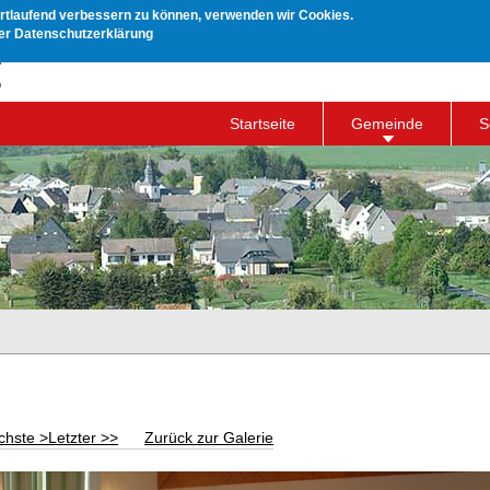
ortlaufend verbessern zu können, verwenden wir Cookies.
rer Datenschutzerklärung
Startseite
Gemeinde
S
chste >
Letzter >>
Zurück zur Galerie