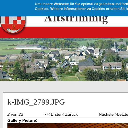
Direkt zum Inhalt
Um unsere Webseite für Sie optimal zu gestalten und for
Cookies.
Weitere Informationen zu Cookies erhalten Sie 
k-IMG_2799.JPG
2
von
22
<< Erster
< Zurück
Nächste >
Letzt
Gallery Picture: