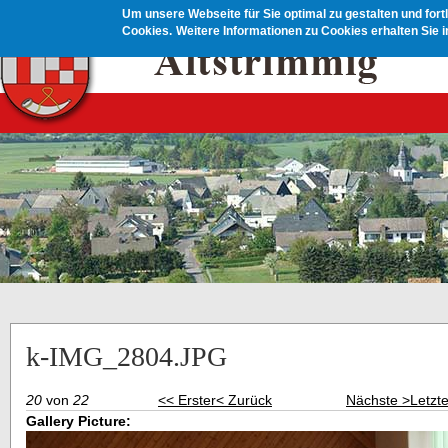
Direkt zum Inhalt
Um unsere Webseite für Sie optimal zu gestalten und for
Cookies.
Weitere Informationen zu Cookies erhalten Sie 
k-IMG_2804.JPG
20
von
22
<< Erster
< Zurück
Nächste >
Letzt
Gallery Picture: